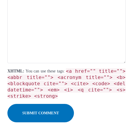
<a href="" title="">
XHTML:
You can use these tags:
<abbr title=""> <acronym title=""> <b>
<blockquote cite=""> <cite> <code> <del
datetime=""> <em> <i> <q cite=""> <s>
<strike> <strong>