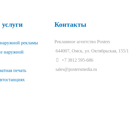
 услуги
Контакты
Рекламное агентство Posters
 наружной рекламы
644007
,
Омск
,
ул. Октябрьская, 155/1
ие наружной
+7 3812 595-686
sales@postersmedia.ru
атная печать
автостанциях