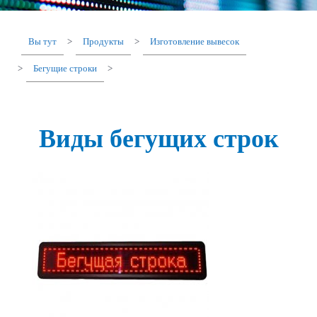
Вы тут
>
Продукты
>
Изготовление вывесок
>
Бегущие строки
>
Виды бегущих строк