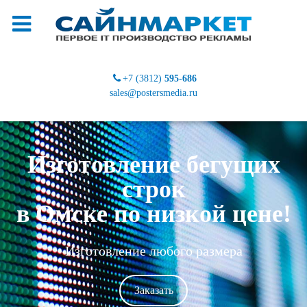
+7 (3812)
595-686
sales@postersmedia.ru
Изготовление бегущих
строк
в Омске по низкой цене!
Изготовление любого размера
Заказать