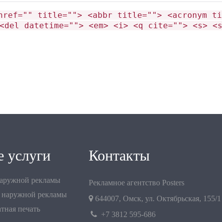
href="" title=""> <abbr title=""> <acronym ti
<del datetime=""> <em> <i> <q cite=""> <s> <
 услуги
Контакты
наружной рекламы
Рекламное агентство Posters
 наружной рекламы
644007
,
Омск
,
ул. Октябрьская, 155/1
тная печать
+7 3812 595-686