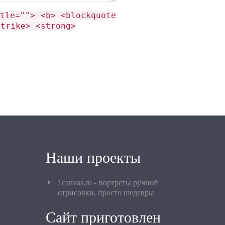
tle=""> <b> <blockquote
strike> <strong>
Наши проекты
1canvas.ru - портреты ручной
отрисовки, просто шедевры
Сайт приготовлен