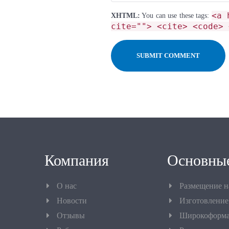
<a 
XHTML:
You can use these tags:
cite=""> <cite> <code> 
Компания
Основные
О нас
Размещение 
Новости
Изготовление
Отзывы
Широкоформа