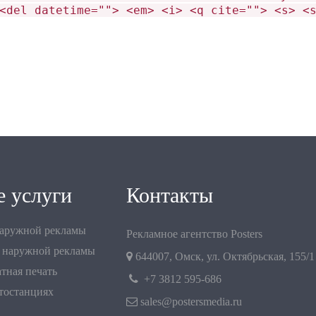
<del datetime=""> <em> <i> <q cite=""> <s> <
 услуги
Контакты
наружной рекламы
Рекламное агентство Posters
 наружной рекламы
644007
,
Омск
,
ул. Октябрьская, 155/1
тная печать
+7 3812 595-686
втостанциях
sales@postersmedia.ru