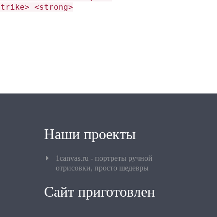
strike> <strong>
Наши проекты
1canvas.ru - портреты ручной
отрисовки, просто шедевры
Сайт приготовлен