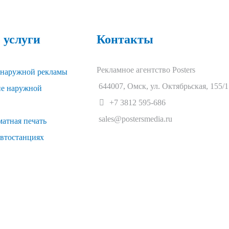
 услуги
Контакты
Рекламное агентство Posters
 наружной рекламы
644007
,
Омск
,
ул. Октябрьская, 155/1
ие наружной
+7 3812 595-686
sales@postersmedia.ru
атная печать
автостанциях