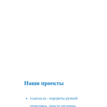
Наши проекты
1canvas.ru - портреты ручной
отрисовки, просто шедевры